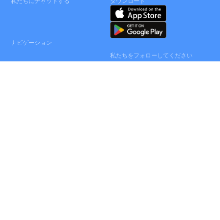
私たちにチャットする
ダウンロード
+1
281
845
2105
contact@servrhotels.com
ナビゲーション
私たちをフォローしてください
ソリューション
価格
インスタグラム
インテグレートX
LinkedIn
リソース
ユーチューブ
連絡
Facebook
Terms
&
Conditions
X
Privacy
Policy